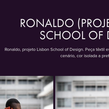
RONALDO (PROJE
SCHOOL OF 
Ronaldo, projeto Lisbon School of Design. Peça têxtil 
cenário, cor isolada a pre